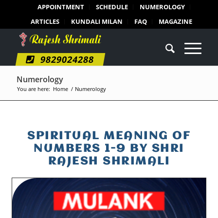
APPOINTMENT
SCHEDULE
NUMEROLOGY
ARTICLES
KUNDALI MILAN
FAQ
MAGAZINE
9829024288
Numerology
You are here:
Home
/
Numerology
SPIRITUAL MEANING OF
NUMBERS 1-9 BY SHRI
RAJESH SHRIMALI