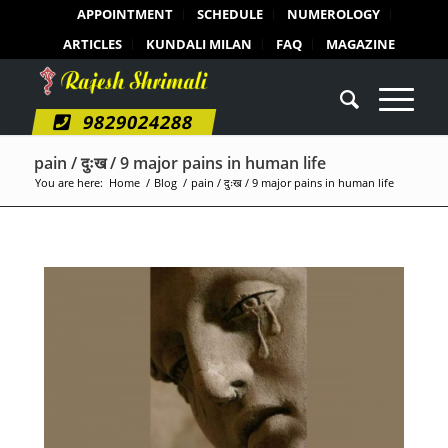
APPOINTMENT
SCHEDULE
NUMEROLOGY
ARTICLES
KUNDALI MILAN
FAQ
MAGAZINE
9829024288
pain / दुःख / 9 major pains in human life
You are here:
Home
/
Blog
/
pain / दुःख / 9 major pains in human life