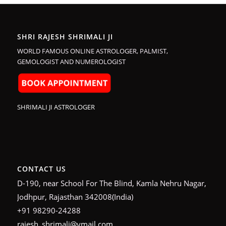
SHRI RAJESH SHRIMALI JI
WORLD FAMOUS ONLINE ASTROLOGER, PALMIST,
GEMOLOGIST AND NUMEROLOGIST
SHRIMALI JI ASTROLOGER
CONTACT US
D-190, near School For The Blind, Kamla Nehru Nagar,
Jodhpur, Rajasthan 342008(India)
+91 98290-24288
rajesh_shrimali@ymail.com