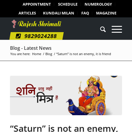
APPOINTMENT
SCHEDULE
NUMEROLOGY
ARTICLES
KUNDALI MILAN
FAQ
MAGAZINE
9829024288
Blog - Latest News
You are here:
Home
/
Blog
/
“Saturn” is not an enemy, it is friend
“Saturn” is not an enemy,